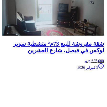
شقة مفروشة للبيع 73م² متشطبة سوبر
لوكس في فيصل، شارع العشرين
625,000 ج.م
5 فبراير 2026