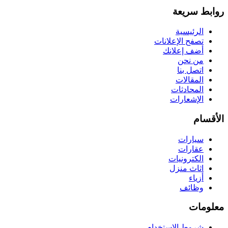
روابط سريعة
الرئيسية
تصفح الإعلانات
أضف إعلانك
من نحن
اتصل بنا
المقالات
المحادثات
الإشعارات
الأقسام
سيارات
عقارات
الكترونيات
اثاث منزل
أزياء
وظائف
معلومات
شروط الاستخدام