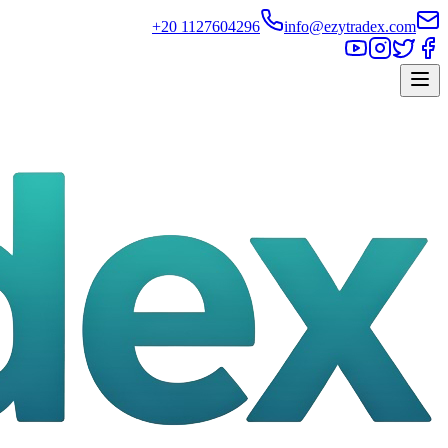
+20 1127604296
info@ezytradex.com