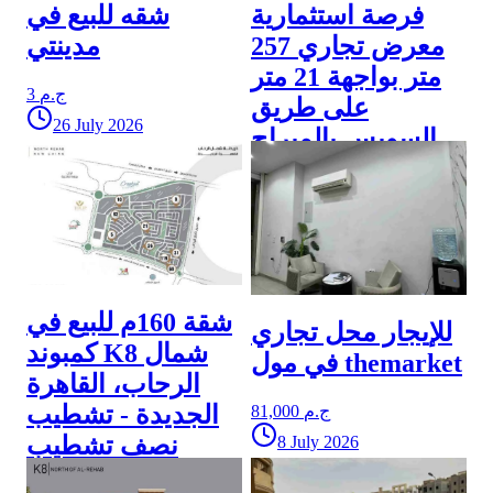
فرصة استثمارية
شقه للبيع في
معرض تجاري 257
مدينتي
متر بواجهة 21 متر
3 ج.م
على طريق
26 July 2026
السويس بالميراچ
مول - التجمع الأول
65,000,000 ج.م
18 July 2026
شقة 160م للبيع في
للإيجار محل تجاري
كمبوند K8 شمال
في مول themarket
الرحاب، القاهرة
الجديدة - تشطيب
81,000 ج.م
نصف تشطيب
8 July 2026
3 ج.م