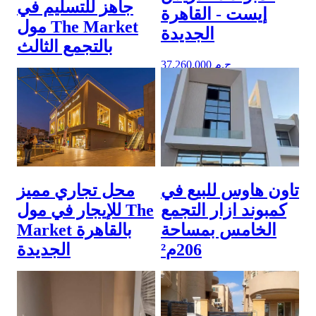
جاهز للتسليم في
إيست - القاهرة
مول The Market
الجديدة
بالتجمع الثالث
37,260,000 ج.م
8,500,000 ج.م
15 April 2026
16 April 2026
تاون هاوس للبيع في
محل تجاري مميز
كمبوند ازار التجمع
للإيجار في مول The
الخامس بمساحة
Market بالقاهرة
206م²
الجديدة
1,480,000 ج.م
35,000 ج.م
26 February 2026
20 February 2026