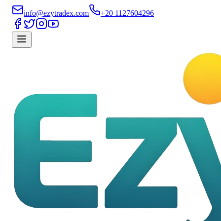
info@ezytradex.com
+20 1127604296