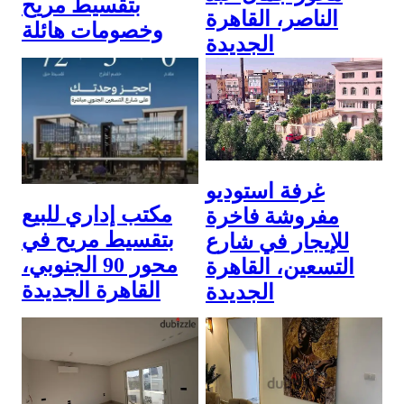
بتقسيط مريح
الناصر، القاهرة
وخصومات هائلة
الجديدة
5,000,000 ج.م
13,776,000 ج.م
25 January 2026
25 January 2026
غرفة استوديو
مكتب إداري للبيع
مفروشة فاخرة
بتقسيط مريح في
للإيجار في شارع
محور 90 الجنوبي،
التسعين، القاهرة
القاهرة الجديدة
الجديدة
3,059,100 ج.م
12,000 ج.م
24 January 2026
18 January 2026