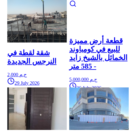
قطعة أرض مميزة
للبيع في كومباوند
شقة لقطة في
الخمائل بالشيخ زايد
النرجس الجديدة
- 585 متر
2,000 ج.م
5,000,000 ج.م
29 July 2026
26 July 2026