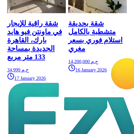
شقة بحديقة
شقة راقية للإيجار
متشطبة بالكامل
في ماونتن فيو هايد
استلام فوري بسعر
بارك، القاهرة
مغري
الجديدة بمساحة
133 متر مربع
14,200,000 ج.م
16 January 2026
34,999 ج.م
17 January 2026