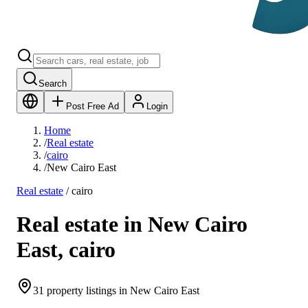
Search
Post Free Ad
Login
Home
/
Real estate
/
cairo
/
New Cairo East
Real estate
/
cairo
Real estate in New Cairo
East, cairo
31 property listings in New Cairo East