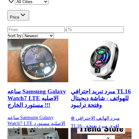
Price
-
Sort by:
مبرد تبريد احترافي TL16
ساعه Samsung Galaxy
للهواتف - شاشة ديجيتال
Watch7 LTE الاصليه
وفتحة ترايبود
مستورد الخارج !!!
ساعه Samsung Galaxy
❄️ مبرد الهاتف الاحترافي
Watch7 LTE الاصليه مستورد
TL16 - اقوى مبرد بفتحة
الخارج !!! 🔹 Model: SM-
ترايبود وشاشة ديجيتال ❄️
L705F 🔹 اللون: Titanium