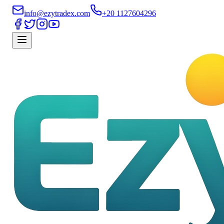
info@ezytradex.com
+20 1127604296