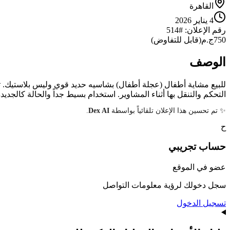
القاهرة
4 يناير 2026
رقم الإعلان
: #
514
750
ج.م
(
قابل للتفاوض
)
الوصف
للبيع مشاية أطفال (عجلة أطفال) بشاسيه حديد قوي وليس بلاستيك. تت
التحكم والتنقل بها أثناء المشاوير. استخدام بسيط جداً والحالة كالجديدة. متوفرة في مدينة
✨ تم تحسين هذا الإعلان تلقائياً بواسطة
Dex AI
.
ح
حساب
تجريبي
عضو في الموقع
سجل دخولك لرؤية معلومات التواصل
تسجيل الدخول