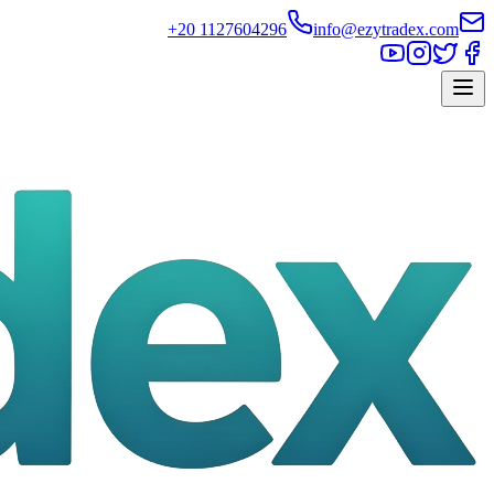
+20 1127604296
info@ezytradex.com