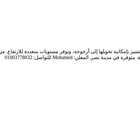
ميز بإمكانية تحويلها إلى أرجوحة، وتوفر مستويات متعددة للارتفاع. 
 نصر. المعلن: Mohamed للتواصل: 01003778832