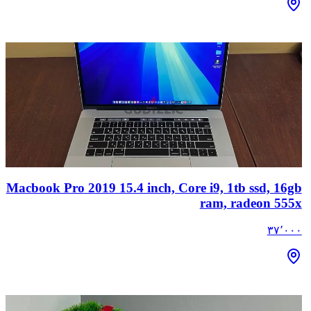
Macbook Pro 2019 15.4 inch, Core i9, 1tb ssd, 16gb
ram, radeon 555x
٣٧٬٠٠٠