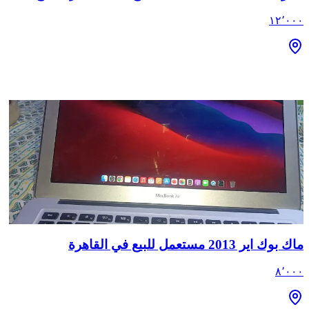
١٢٬٠٠٠
ماك بوك اير 2013 مستعمل للبيع في القاهرة
٨٬٠٠٠