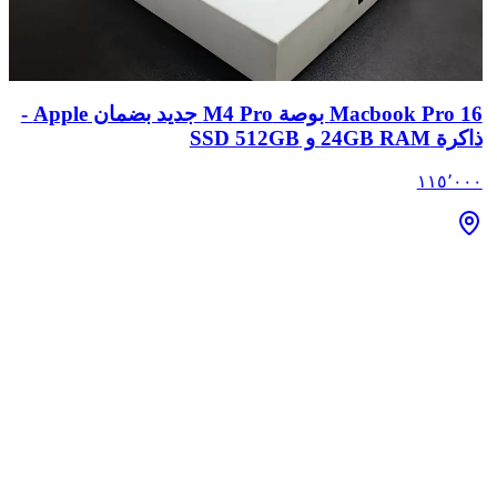
Macbook Pro 16 بوصة M4 Pro جديد بضمان Apple -
ذاكرة 24GB RAM و SSD 512GB
١١٥٬٠٠٠