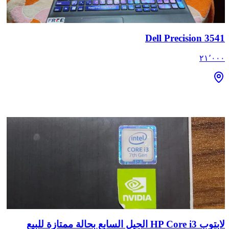
Dell Precision 3541
٢١٬٠٠٠
لابتوب HP Core i3 الجيل السابع بحالة ممتازة للبيع