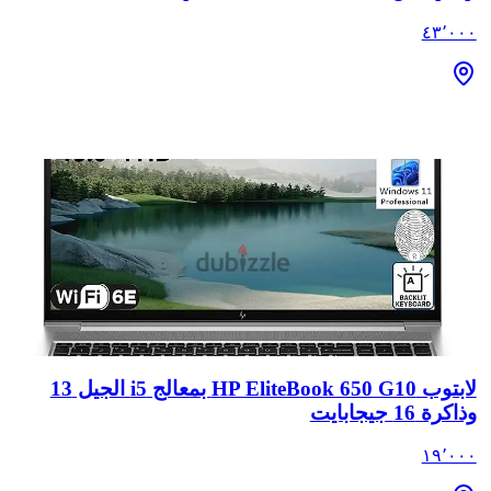
٤٣٬٠٠٠
لابتوب HP EliteBook 650 G10 بمعالج i5 الجيل 13
وذاكرة 16 جيجابايت
١٩٬٠٠٠