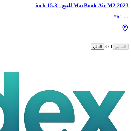
MacBook Air M2 2023 للبيع - 15.3 inch
٣٥٬٠٠٠
8
/
1
السابق
التالي