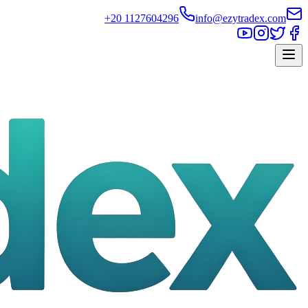
+20 1127604296
info@ezytradex.com