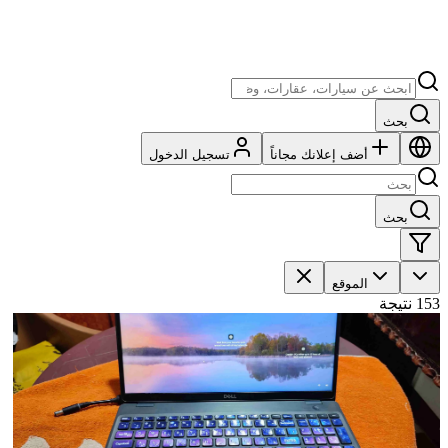
بحث
أضف إعلانك مجاناً
تسجيل الدخول
بحث
الموقع
153 نتيجة