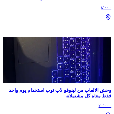
٨٬٠٠٠
وحش الالعاب من لينوفو لاب توب استخدام يوم واحذ
فقط معاه كل مشتملاته
٢٠٬٠٠٠