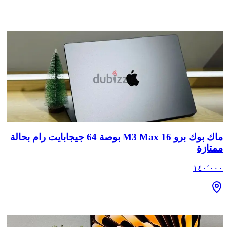
ماك بوك برو M3 Max 16 بوصة 64 جيجابايت رام بحالة
ممتازة
١٤٠٬٠٠٠