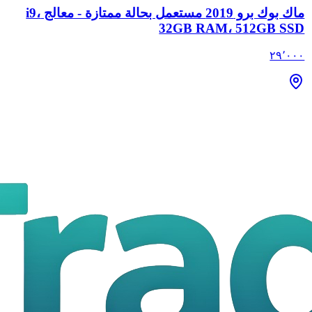
ماك بوك برو 2019 مستعمل بحالة ممتازة - معالج i9،
32GB RAM، 512GB SSD
٢٩٬٠٠٠