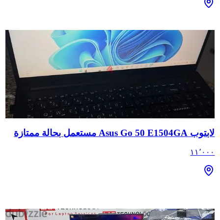
لابتوب Asus Go 50 E1504GA مستعمل بحالة ممتازة
١١٬٠٠٠