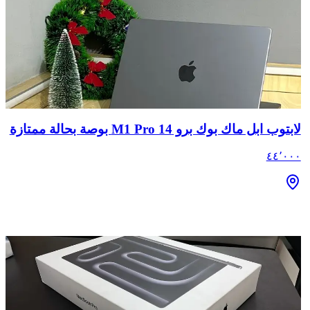
لابتوب ابل ماك بوك برو M1 Pro 14 بوصة بحالة ممتازة
٤٤٬٠٠٠