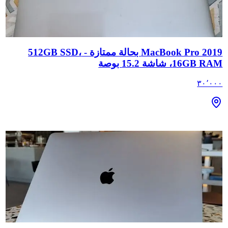
MacBook Pro 2019 بحالة ممتازة - 512GB SSD،
16GB RAM، شاشة 15.2 بوصة
٣٠٬٠٠٠