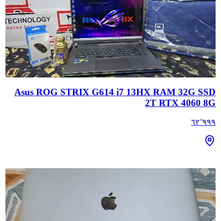
Asus ROG STRIX G614 i7 13HX RAM 32G SSD
2T RTX 4060 8G
٦٢٬٩٩٩