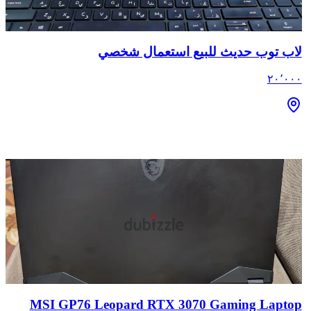
لاب توب حديث للبيع استعمال شخصي
٢٠٬٠٠٠
MSI GP76 Leopard RTX 3070 Gaming Laptop