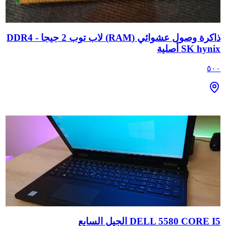
ذاكرة وصول عشوائي (RAM) لاب توب 2 جيجا DDR4 -
SK hynix أصلية
٥٠٠
DELL 5580 CORE I5 الجيل السابع