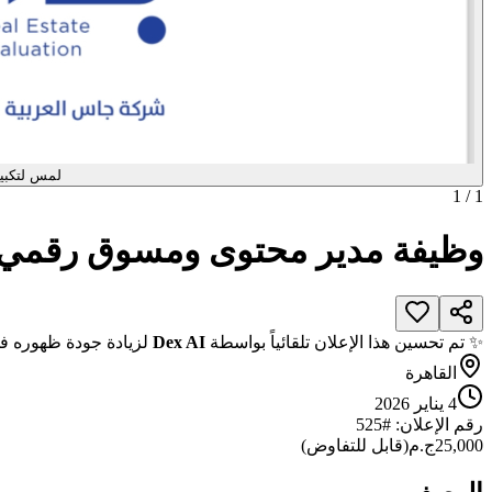
لمس لتكبي
1
/
1
وظيفة مدير محتوى ومسوق رقمي 
✨ تم تحسين هذا الإعلان تلقائياً بواسطة
Dex AI
لزيادة جودة ظهوره في
القاهرة
4 يناير 2026
رقم الإعلان
: #
525
25,000
ج.م
(
قابل للتفاوض
)