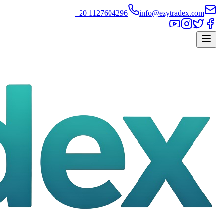
+20 1127604296
info@ezytradex.com