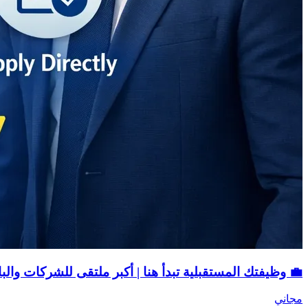
💼 وظيفتك المستقبلية تبدأ هنا | أكبر ملتقى للشركات وال
مجاني