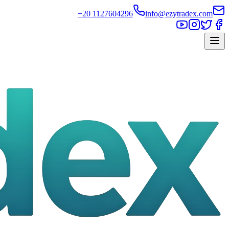
+20 1127604296
info@ezytradex.com