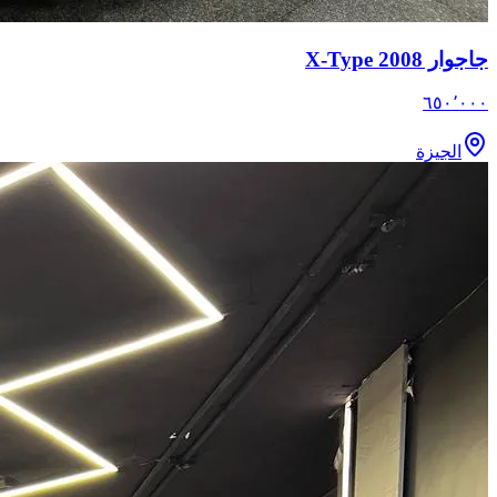
جاجوار X-Type 2008
٦٥٠٬٠٠٠
الجيزة