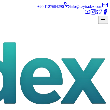
+20 1127604296
info@ezytradex.com