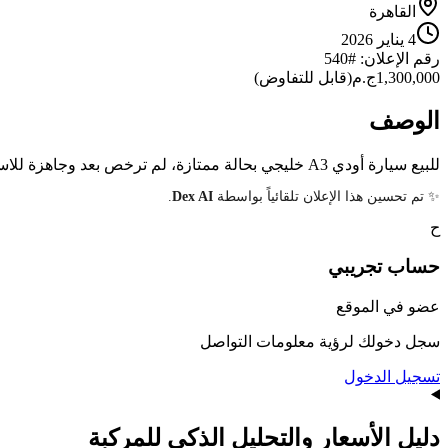
القاهرة
4 يناير 2026
رقم الإعلان
: #
540
1,300,000
ج.م
(
قابل للتفاوض
)
الوصف
للبيع سيارة أودي A3 خليجي بحالة ممتازة، لم ترخص بعد وجاهزة للاستلام من الميناء. السيارة مستعملة ولكن بحالة الوكالة.
✨ تم تحسين هذا الإعلان تلقائياً بواسطة
Dex AI
.
ح
حساب
تجريبي
عضو في الموقع
سجل دخولك لرؤية معلومات التواصل
تسجيل الدخول
دليل الأسعار والتحليل الذكي للمركبة