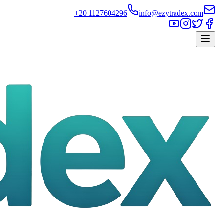
+20 1127604296
info@ezytradex.com